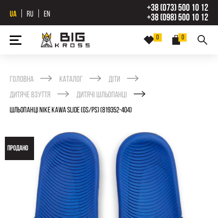
+38 (073) 500 10 12
UA
RU
EN
+38 (098) 500 10 12
0
0
Головна
Каталог
Діти
Дитяче взуття
Дитячі шльопанці
ШЛЬОПАНЦІ NIKE KAWA SLIDE (GS/PS) (819352-404)
ПРОДАНО