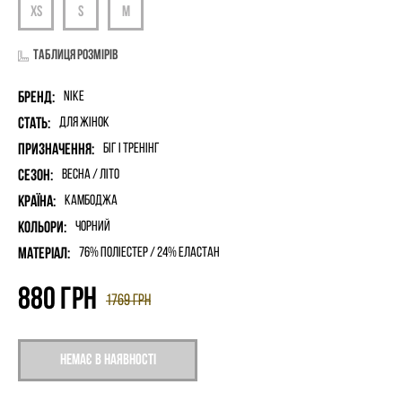
Таблиця розмірів
Бренд:
Nike
Стать:
для жінок
Призначення:
Біг і Тренінг
Сезон:
Весна / Літо
Країна:
Камбоджа
Кольори:
Чорний
Матеріал:
76% поліестер / 24% еластан
880
грн
1769
грн
Немає в наявності