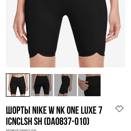
ШОРТЫ NIKE W NK ONE LUXE 7
ICNCLSH SH (DA0837-010)