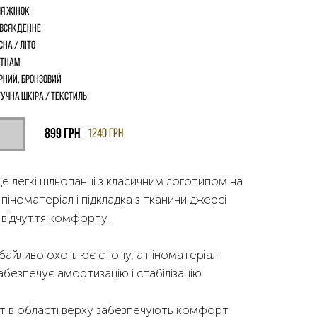
я жінок
всякденне
сна / Літо
єтнам
рний, Бронзовий
учна шкіра / текстиль
899
грн
1240
грн
 це легкі шльопанці з класичним логотипом на
 піноматеріал і підкладка з тканини джерсі
відчуття комфорту.
дбайливо охоплює стопу, а піноматеріал
абезпечує амортизацію і стабілізацію.
ант в області верху забезпечують комфорт