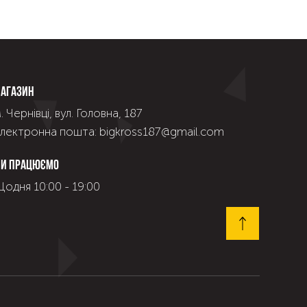
агазин
. Чернівці, вул. Головна, 187
лектронна пошта: bigkross187@gmail.com
и працюємо
одня 10:00 - 19:00