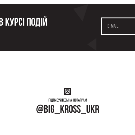
 курсі подій
Підписуйтесь на інстаграм
@big_kross_ukr