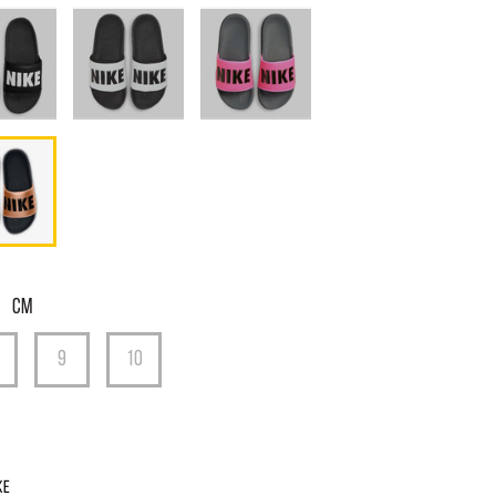
СМ
ke