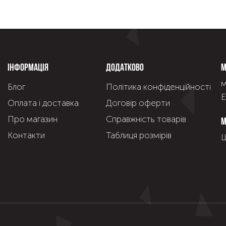
Інформація
Додатково
М
м
Блог
Політика конфіденційності
Е
Оплата і доставка
Договір оферти
Про магазин
Справжнiсть товарiв
М
Контакти
Таблиця розмірів
Щ