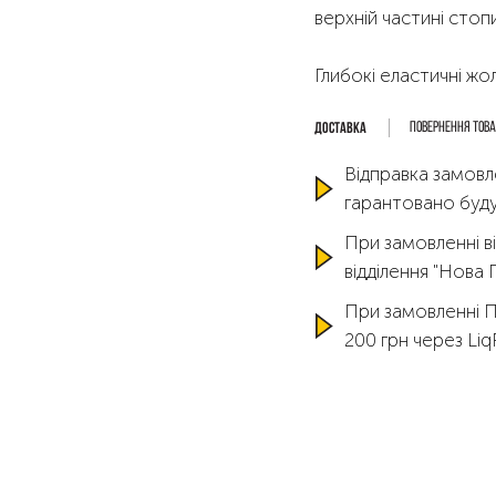
верхній частині стопи
Глибокі еластичні ж
Повернення тов
Відправка замовл
гарантовано буду
При замовленні ві
відділення "Нова
При замовленні 
200 грн через Li