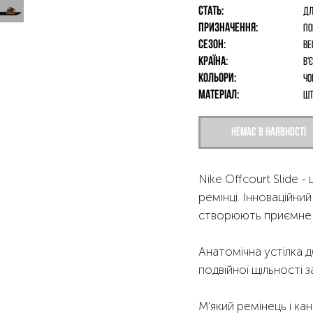
Стать:
дл
Призначення:
По
Сезон:
Ве
Країна:
В'
Кольори:
Чо
Матеріал:
шт
Немає в наявності
Nike Offcourt Slide -
ремінці. Інноваційний
створюють приємне 
Анатомічна устілка 
подвійної щільності з
М'який ремінець і к