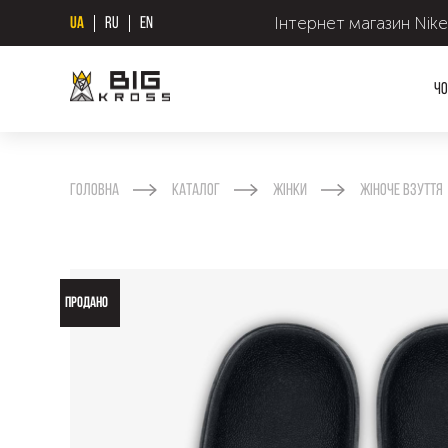
Інтернет магазин Nike
UA
RU
EN
Чо
Головна
Каталог
Жінки
Жіноче взуття
ПРОДАНО