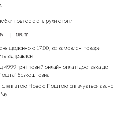
.
олобки повторюють рухи стопи.
ару
Гарантія
ень щоденно о 17:00, всі замовлені товари
ть відправлені
д 4999 грн і повній онлайн оплаті доставка до
 Пошта" безкоштовна
Післяплатою Новою Поштою сплачується аванс
qPay