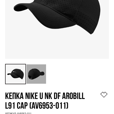
КЕПКА NIKE U NK DF AROBILL
L91 CAP (AV6953-011)