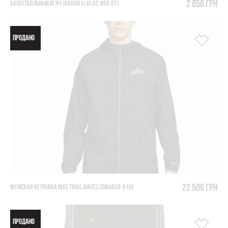
2 850 грн
БАСКЕТБОЛЬНЫЙ М'ЯЧ JORDAN (J.KI.02.858.07)
ПРОДАНО
22 500 грн
МУЖСКАЯ ВЕТРОВКА NIKE TRAIL AIREEZ (DM4659-010)
ПРОДАНО