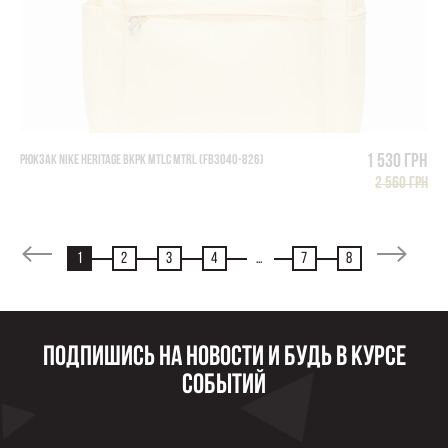
1 530 грн
РЮКЗАК NIKE HERITAGE BKPK MTLC MTRL (FB3040-826)
2 560 грн
1
2
3
4
...
7
8
Подпишись на новости и будь в курсе
событий