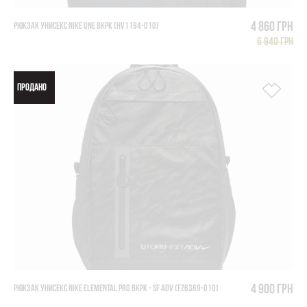
4 860 грн
РЮКЗАК УНИСЕКС NIKE ONE BKPK (HV1194-010)
6 940 грн
ПРОДАНО
4 900 грн
РЮКЗАК УНИСЕКС NIKE ELEMENTAL PRO BKPK - SF ADV (FZ6369-010)