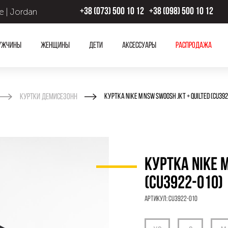
 | Jordan
+38 (073) 500 10 12
+38 (098) 500 10 12
ужчины
Женщины
Дети
Аксессуары
Распродажа
Куртки демисезонн
КУРТКА NIKE M NSW SWOOSH JKT + QUILTED (CU392
КУРТКА NIKE M
(CU3922-010)
Артикул:
CU3922-010