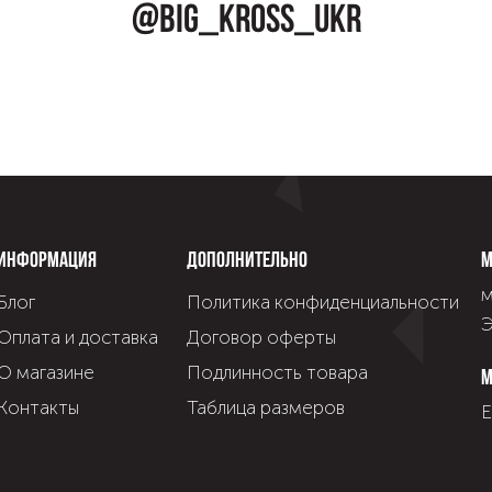
@big_kross_ukr
Информация
Дополнительно
М
м
Блог
Политика конфиденциальности
Э
Оплата и доставка
Договор оферты
О магазине
Подлинность товара
М
Контакты
Таблица размеров
Е