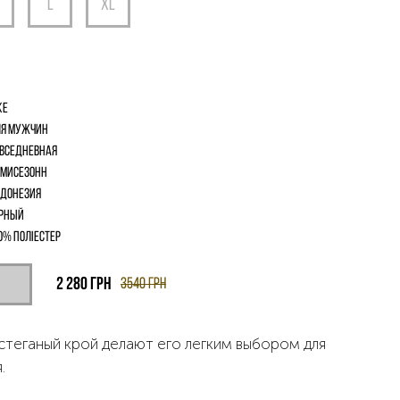
ke
я мужчин
вседневная
мисезонн
донезия
рный
0% поліестер
2 280
грн
3540
грн
стеганый крой делают его легким выбором для
.