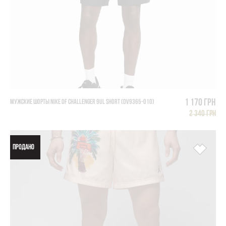
1 170 грн
МУЖСКИЕ ШОРТЫ NIKE DF CHALLENGER 9UL SHORT (DV9365-010)
2 340 грн
ПРОДАНО