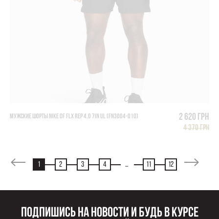
2 620 грн
МУЖСКИЕ ШОРТЫ NIKE DF FLX REP 4.0 7IN UL (FN3004-010)
4 370 грн
1
2
3
4
...
11
12
Подпишись на новости и будь в курсе