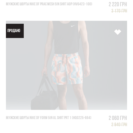
2 220 грн
МУЖСКИЕ ШОРТЫ NIKE DF PRAC MESH 5IN SHRT AOP (HV6423-100)
3 170 грн
ПРОДАНО
2 060 грн
МУЖСКИЕ ШОРТЫ NIKE DF FORM 5IN UL SHRT PRT 1 (HQ0225-664)
2 940 грн