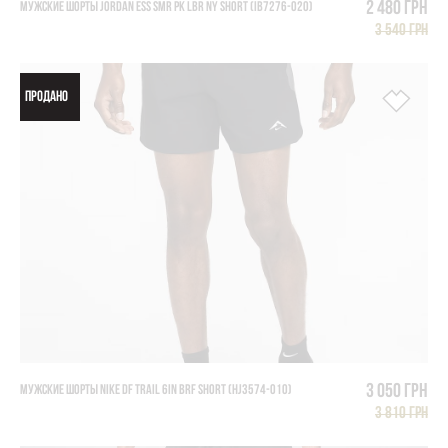
2 480 грн
МУЖСКИЕ ШОРТЫ JORDAN ESS SMR PK LBR NY SHORT (IB7276-020)
3 540 грн
ПРОДАНО
3 050 грн
МУЖСКИЕ ШОРТЫ NIKE DF TRAIL 6IN BRF SHORT (HJ3574-010)
3 810 грн