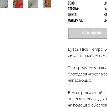
Сезон:
Вс
Страна:
Вь
Цвета:
Жё
Материал:
шк
Нет в наличии
Бутсы Nike Tiempo Le
сегодняшний день м
Эти профессиональн
благодаря низкопро
нападающих.
Верх с рельефной т
пеноматериала для т
на подошве обеспеч