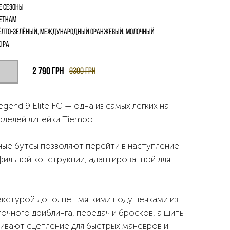
е сезоны
етнам
лто-Зелёный, Международный Оранжевый, Молочный
іра
2 790
грн
9300
грн
gend 9 Elite FG — одна из самых легких на
оделей линейки Tiempo.
ые бутсы позволяют перейти в наступление
фильной конструкции, адаптированной для
екстурой дополнен мягкими подушечками из
очного дриблинга, передач и бросков, а шипы
ивают сцепление для быстрых маневров и