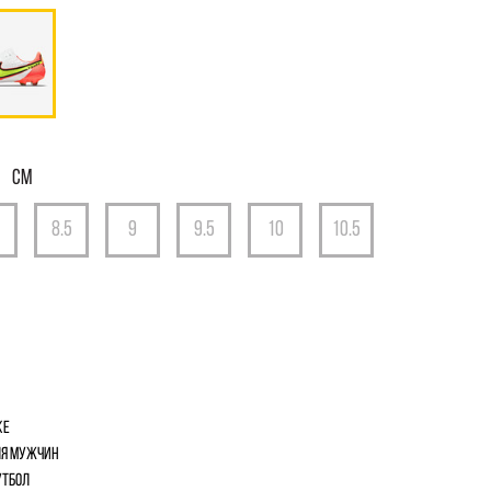
См
ke
я мужчин
тбол