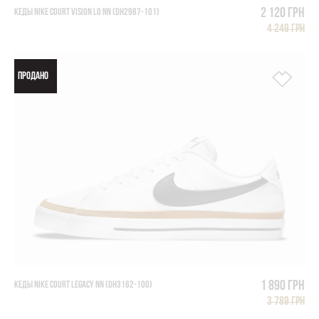
2 120 грн
КЕДЫ NIKE COURT VISION LO NN (DH2987-101)
4 249 грн
ПРОДАНО
1 890 грн
КЕДЫ NIKE COURT LEGACY NN (DH3162-100)
3 789 грн