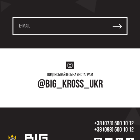
образу.
Где купить мужские кеды Nike?
Хотите приобрести качественные кеды по выгодной
цене? Интернет-магазин BigKross – это только
оригинальная продукция Nike, Jordan, Adidas и другие.
Огромный выбор мужских кед на любой вкус. Следите
за новинками и акциями – здесь вы всегда найдете
выгодные предложения.
Мужские кеды – это больше, чем просто обувь. Они
Подписывайтесь на инстаграм
выражают ваш стиль, комфорт и индивидуальность.
@big_kross_ukr
Выберите пару, которая вас больше всего привлекает,
и создайте лучший образ.
+38 (073) 500 10 12
+38 (098) 500 10 12