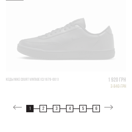
1 920 грн
КЕДЫ NIKE COURT VINTAGE (CJ1679-001)
3 840 грн
1
2
3
4
5
6