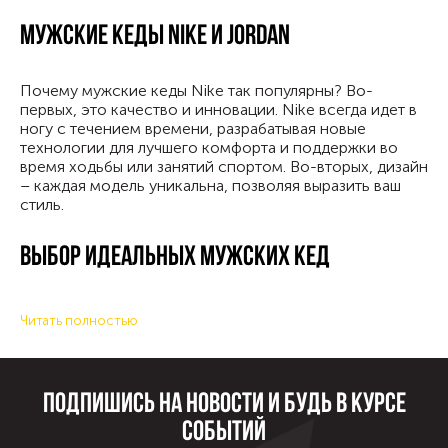
Мужские кеды Nike и Jordan
Почему мужские кеды Nike так популярны? Во-
первых, это качество и инновации. Nike всегда идет в
ногу с течением времени, разрабатывая новые
технологии для лучшего комфорта и поддержки во
время ходьбы или занятий спортом. Во-вторых, дизайн
– каждая модель уникальна, позволяя выразить ваш
стиль.
Выбор идеальных мужских кед
Размер: Всегда проверяйте, подходит ли размер.
Читать полностью
Ношение слишком больших или маленьких кед
может привести к дискомфорту.
Материал: Качество материала важно для
длительной носки и комфорта.
Подпишись на новости и будь в курсе
Стиль и цвет: Выберите стиль, который подходит
вашему гардеробу. Белые кеды Nike – классика, но
событий
другие цвета могут добавить яркости вашему