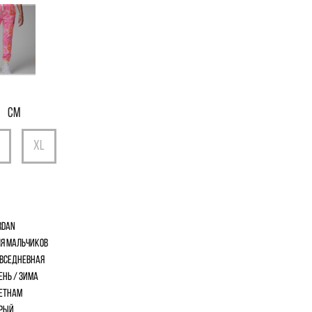
См
rdan
я мальчиков
вседневная
ень / Зима
етнам
рый