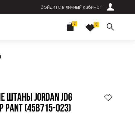
Войдите в личный кабинет
0
0
)
Е ШТАНЫ JORDAN JDG
P PANT (45B715-023)