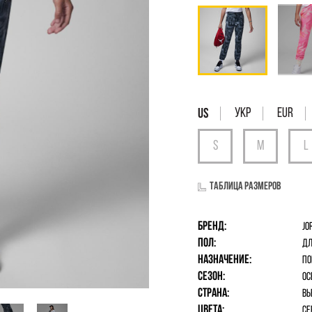
УКР
EUR
Таблица размеров
Бренд:
Jo
Пол:
дл
Назначение:
По
Сезон:
Ос
Страна:
Вь
Цвета:
Се