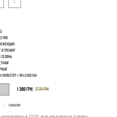
ke
ke Pro
я женщин
г и Тренинг
е сезоны
етнам
рный
% поліестер / 19% еластан
1 380
грн
2770
грн
Гарантия
 ежедневно в 17:00, все заказанные товары