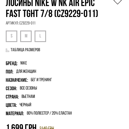
ЛОСИНЫ NIKE W NK AIR EPIC
FAST TGHT 7/8 (CZ9229-011)
Артикул:
CZ9229-011
Таблица размеров
Бренд:
Nike
Пол:
для женщин
Назначение:
Бег и Тренинг
Сезон:
Все сезоны
Страна:
Вьетнам
Цвета:
Черный
Материал:
80% поліестер / 20% еластан
1 699
грн
2140
грн