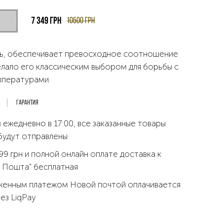
7 349
грн
10500
грн
ь, обеспечивает превосходное соотношение
делало его классическим выбором для борьбы с
мпературами.
Гарантия
 ежедневно в 17:00, все заказанные товары
будут отправлены
99 грн и полной онлайн оплате доставка к
 Пошта" бесплатная
женным платежом Новой почтой оплачивается
рез LiqPay