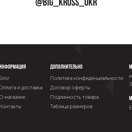
@big_kross_ukr
Информация
Дополнительно
М
м
Блог
Политика конфиденциальности
Э
Оплата и доставка
Договор оферты
О магазине
Подлинность товара
М
Контакты
Таблица размеров
Е