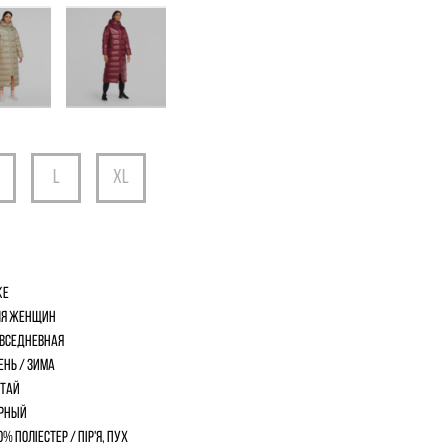
ke
я женщин
вседневная
ень / Зима
тай
рный
0% поліестер / пір'я, пух