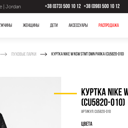
 | Jordan
+38 (073) 500 10 12
+38 (098) 500 10 12
ужчины
Женщины
Дети
Аксессуары
Распродажа
Пуховые парки
КУРТКА NIKE W NSW STMT DWN PARKA (CU5820-010)
КУРТКА NIKE 
(CU5820-010)
Артикул:
CU5820-010