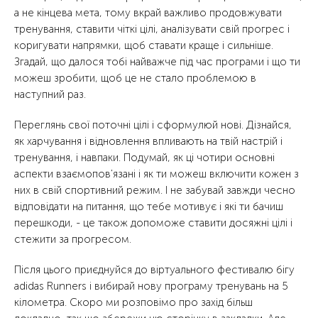
а не кінцева мета, тому вкрай важливо продовжувати
тренування, ставити чіткі цілі, аналізувати свій прогрес і
коригувати напрямки, щоб ставати краще і сильніше.
Згадай, що далося тобі найважче під час програми і що ти
можеш зробити, щоб це не стало проблемою в
наступний раз.
Переглянь свої поточні цілі і сформулюй нові. Дізнайся,
як харчування і відновлення впливають на твій настрій і
тренування, і навпаки. Подумай, як ці чотири основні
аспекти взаємопов'язані і як ти можеш включити кожен з
них в свій спортивний режим. І не забувай завжди чесно
відповідати на питання, що тебе мотивує і які ти бачиш
перешкоди, - це також допоможе ставити досяжні цілі і
стежити за прогресом.
Після цього приєднуйся до віртуального фестивалю бігу
adidas Runners і вибирай нову програму тренувань на 5
кілометра. Скоро ми розповімо про захід більш