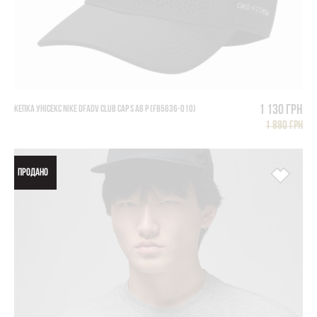
1 130 грн
КЕПКА УНІСЕКС NIKE DFADV CLUB CAP S AB P (FB5636-010)
1 880 грн
ПРОДАНО