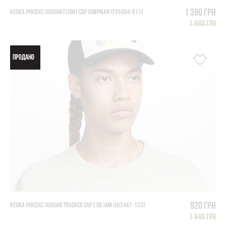
1 390 грн
КЕПКА УНІСЕКС JORDAN FLIGHT CAP JUMPMAN (FV5304-011)
1 980 грн
ПРОДАНО
920 грн
КЕПКА УНІСЕКС JORDAN TRUCKER CAP S CB JAM (HJ2447-133)
1 840 грн