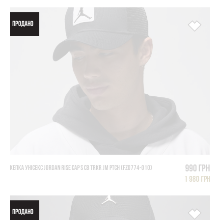
ПРОДАНО
990 грн
КЕПКА УНІСЕКС JORDAN RISE CAP S CB TRKR JM PTCH (FZ0774-010)
1 980 грн
ПРОДАНО