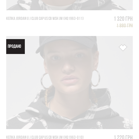
1 320 грн
КЕПКА JORDAN U J CLUB CAP US CB WSH JM (HQ1963-011)
1 880 грн
ПРОДАНО
1 220 грн
КЕПКА JORDAN U J CLUB CAP US CB WSH JM (HQ1963-010)