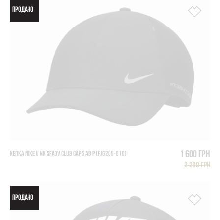
ПРОДАНО
1 600 грн
КЕПКА NIKE U NK SFADV CLUB CAP S AB P (FJ6205-010)
2 290 грн
ПРОДАНО