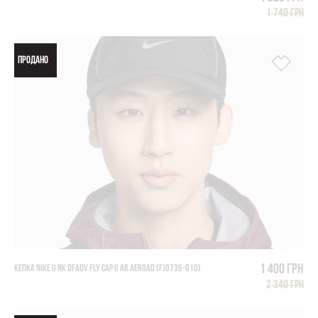
1 740 грн
ПРОДАНО
1 400 грн
КЕПКА NIKE U NK DFADV FLY CAP U AB AEROAD (FJ0736-010)
2 340 грн