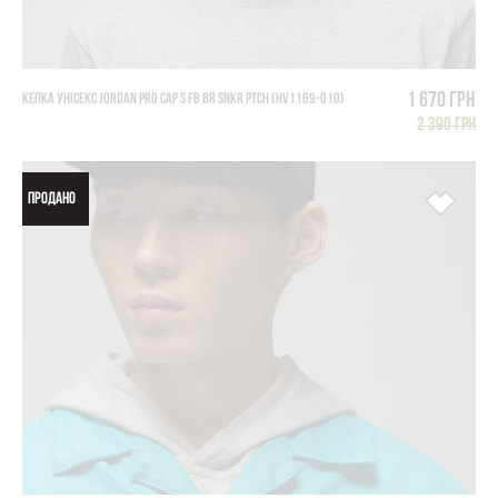
1 670 грн
КЕПКА УНІСЕКС JORDAN PRO CAP S FB BR SNKR PTCH (HV1169-010)
2 390 грн
ПРОДАНО