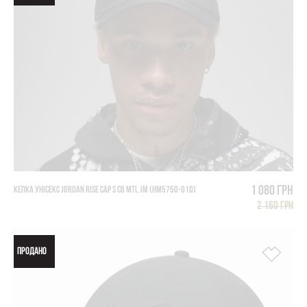
1 080 грн
КЕПКА УНІСЕКС JORDAN RISE CAP S CB MTL JM (HM5750-010)
2 160 грн
ПРОДАНО