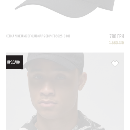
780 грн
КЕПКА NIKE U NK DF CLUB CAP S CB P (FB5625-010)
1 560 грн
ПРОДАНО