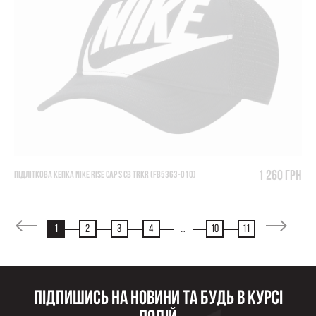
1 260 грн
ПІДЛІТКОВА КЕПКА NIKE RISE CAP S CB TRKR (FB5363-010)
1
2
3
4
...
10
11
Підпишись на новини та будь в курсі