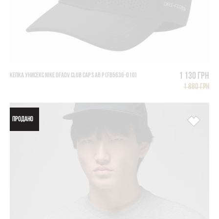
1 130 грн
КЕПКА УНИСЕКС NIKE DFADV CLUB CAP S AB P (FB5636-010)
1 880 грн
ПРОДАНО