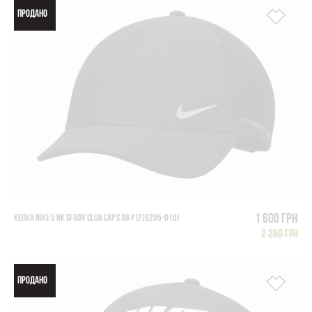
ПРОДАНО
1 600 грн
КЕПКА NIKE U NK SFADV CLUB CAP S AB P (FJ6205-010)
2 290 грн
ПРОДАНО