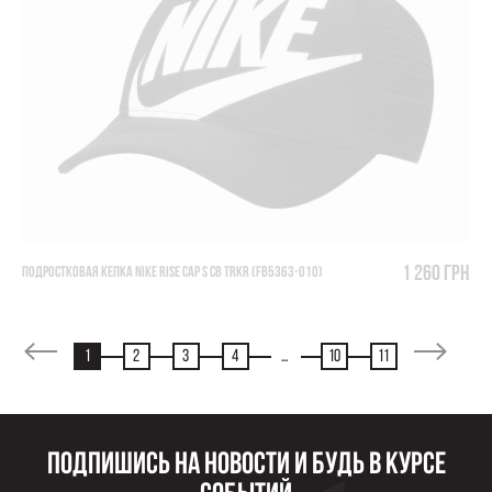
1 260 грн
ПОДРОСТКОВАЯ КЕПКА NIKE RISE CAP S CB TRKR (FB5363-010)
1
2
3
4
...
10
11
Подпишись на новости и будь в курсе