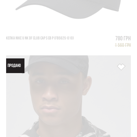
780 грн
КЕПКА NIKE U NK DF CLUB CAP S CB P (FB5625-010)
1 560 грн
ПРОДАНО