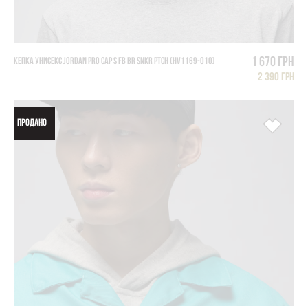
1 670 грн
КЕПКА УНИСЕКС JORDAN PRO CAP S FB BR SNKR PTCH (HV1169-010)
2 390 грн
ПРОДАНО