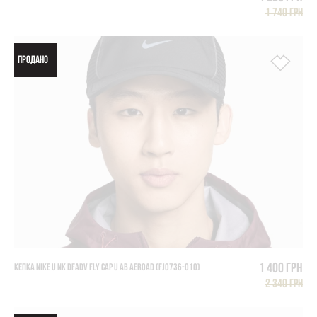
1 740 грн
ПРОДАНО
1 400 грн
КЕПКА NIKE U NK DFADV FLY CAP U AB AEROAD (FJ0736-010)
2 340 грн