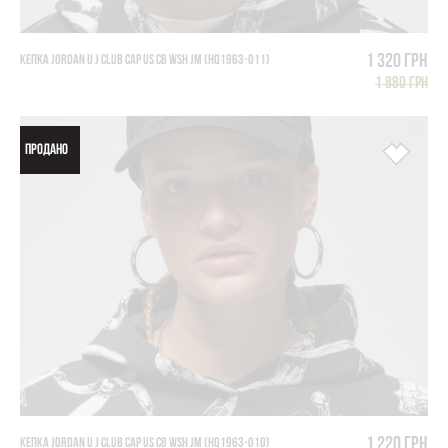
1 320 грн
КЕПКА JORDAN U J CLUB CAP US CB WSH JM (HQ1963-011)
1 880 грн
ПРОДАНО
1 220 грн
КЕПКА JORDAN U J CLUB CAP US CB WSH JM (HQ1963-010)