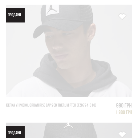
ПРОДАНО
990 грн
КЕПКА УНИСЕКС JORDAN RISE CAP S CB TRKR JM PTCH (FZ0774-010)
1 980 грн
ПРОДАНО