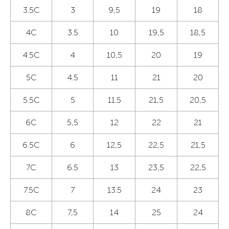
3.5C
3
9,5
19
18
4C
3.5
10
19,5
18,5
4.5C
4
10,5
20
19
5C
4.5
11
21
20
5.5C
5
11.5
21,5
20,5
6C
5,5
12
22
21
6.5C
6
12,5
22,5
21,5
7C
6.5
13
23,5
22,5
7.5C
7
13.5
24
23
8C
7,5
14
25
24