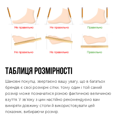
Таблиця розмірності
Шановні покупці, звертаємо вашу увагу, що в багатьох
брендів є свої розмірні сітки, тому один і той самий
розмір може позначатися різною фактичною величиною
взуття. У зв'язку з цим настійно рекомендуємо вам
виміряти довжину стопи й використовувати цей
показник, вибираючи розмір.