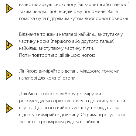
начистий аркуш свою ногу (вшкарпетці або панчосі)
таким чином, щоб всидячому положенні Ваша
гомілка була підпрямим кутом доопорної поверхні
Відзначте точками напапері найбільш виступаючу
частину носка (першого або другого пальця) і
найбільш виступаючу частину п'яти.
Потімповторітьвсі дії зіншою ногою
Лінійкою виміряйте відстань міждвома точками
напапері для кожної стопи
Для більш точного вибору розміру ми
рекомендуємо орієнтуватися на довжину устілки
взуття. Для цього вийміть устілку, покладіть її на
підлогу і виміряйте довжину. Отримані результати
зіставте з розмірним рядом в таблиці