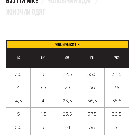
Взуття NIKE
Чоловічий одяг
Жіночий одяг
Чоловіче взуття
US
UK
CM
EU
Укр
3,5
3
22,5
35,5
34,5
4
3,5
23
36
35
4,5
4
23,5
36,5
35,5
5
4,5
23,5
37,5
36,5
5,5
5
24
38
37