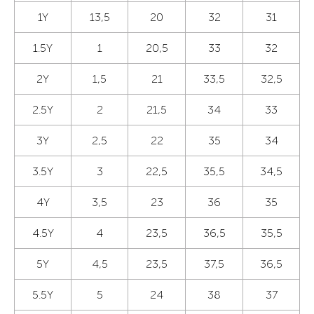
1Y
13,5
20
32
31
1.5Y
1
20,5
33
32
2Y
1,5
21
33,5
32,5
2.5Y
2
21,5
34
33
3Y
2,5
22
35
34
3.5Y
3
22,5
35,5
34,5
4Y
3,5
23
36
35
4.5Y
4
23,5
36,5
35,5
5Y
4,5
23,5
37,5
36,5
5.5Y
5
24
38
37