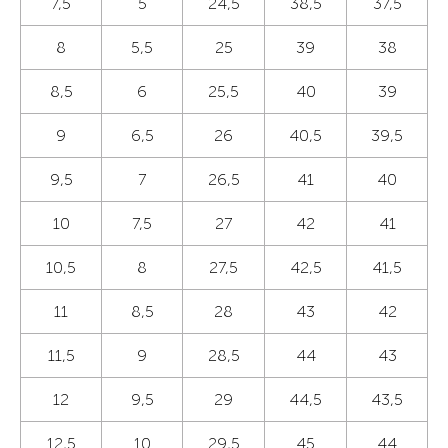
7,5
5
24,5
38,5
37,5
8
5,5
25
39
38
8,5
6
25,5
40
39
9
6,5
26
40,5
39,5
9,5
7
26,5
41
40
10
7,5
27
42
41
10,5
8
27,5
42,5
41,5
11
8,5
28
43
42
11,5
9
28,5
44
43
12
9,5
29
44,5
43,5
12,5
10
29,5
45
44