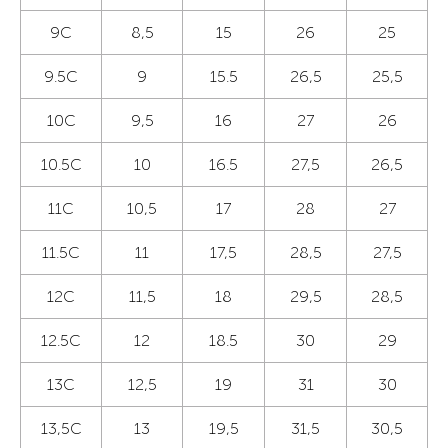
9C
8,5
15
26
25
9.5C
9
15.5
26,5
25,5
10C
9,5
16
27
26
10.5C
10
16.5
27,5
26,5
11C
10,5
17
28
27
11.5C
11
17,5
28,5
27,5
12C
11,5
18
29,5
28,5
12.5C
12
18.5
30
29
13C
12,5
19
31
30
13,5С
13
19,5
31,5
30,5