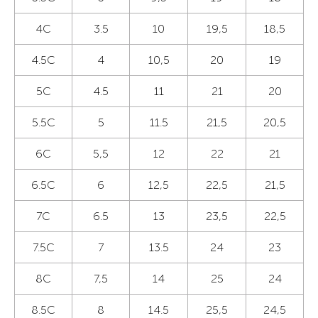
4C
3.5
10
19,5
18,5
4.5C
4
10,5
20
19
5C
4.5
11
21
20
5.5C
5
11.5
21,5
20,5
6C
5,5
12
22
21
6.5C
6
12,5
22,5
21,5
7C
6.5
13
23,5
22,5
7.5C
7
13.5
24
23
8C
7,5
14
25
24
8.5C
8
14.5
25,5
24,5